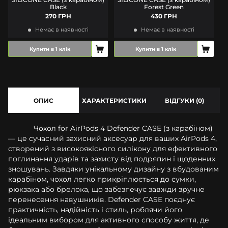
Black
Forest Green
270 ГРН
430 ГРН
Немає в наявності
Немає в наявності
Купити в 1 клік
Купити в 1 клік
ОПИС
ХАРАКТЕРИСТИКИ
ВІДГУКИ (0)
Чохол for AirPods 4 Defender CASE (з карабіном)
— це сучасний захисний аксесуар для ваших AirPods 4,
створений з високоякісного силікону для ефективного
поглинання ударів та захисту від подряпин і щоденних
зношувань. Завдяки унікальному дизайну з вбудованим
карабіном, чохол легко прикріплюється до сумки,
рюкзака або брелока, що забезпечує завжди зручне
перенесення навушників. Defender CASE поєднує
практичність, надійність і стиль, роблячи його
ідеальним вибором для активного способу життя, де