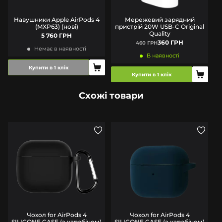
Навушники Apple AirPods 4
Мережевий зарядний
(MXP63) (нові)
пристрій 20W USB-C Original
Quality
5 760 ГРН
360 ГРН
460 ГРН
Немає в наявності
В наявності
Купити в 1 клік
Купити в 1 клік
Схожі товари
Чохол for AirPods 4
Чохол for AirPods 4
SILICONE CASE (з карабіном)
SILICONE CASE (з карабіном)
S