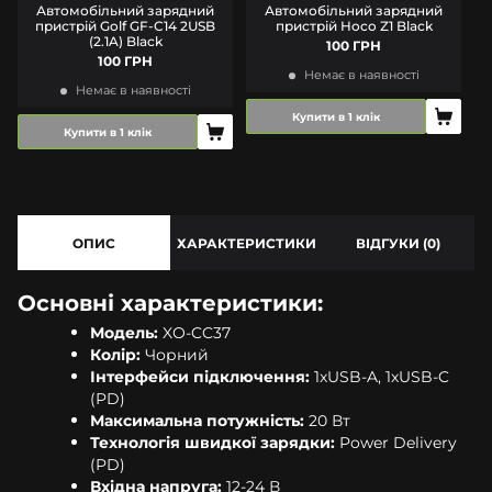
Автомобільний зарядний
Автомобільний зарядний
пристрій Golf GF-C14 2USB
пристрій Hoco Z1 Black
(2.1A) Black
100 ГРН
100 ГРН
Немає в наявності
Немає в наявності
Купити в 1 клік
Купити в 1 клік
ОПИС
ХАРАКТЕРИСТИКИ
ВІДГУКИ (0)
Основні характеристики:
Модель:
XO-CC37
Колір:
Чорний
Інтерфейси підключення:
1xUSB-A, 1xUSB-C
(PD)
Максимальна потужність:
20 Вт
Технологія швидкої зарядки:
Power Delivery
(PD)
Вхідна напруга:
12-24 В