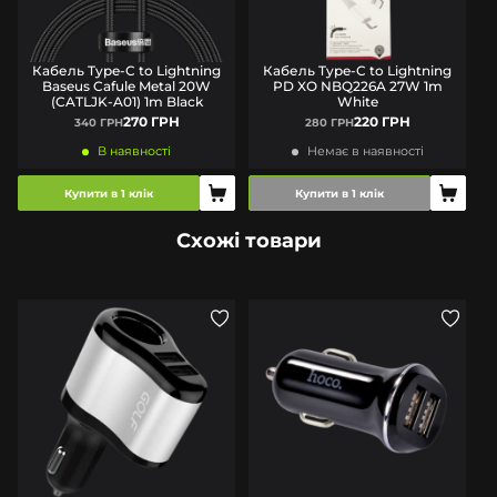
Кабель Type-C to Lightning
Кабель Type-C to Lightning
Baseus Cafule Metal 20W
PD XO NBQ226A 27W 1m
(CATLJK-A01) 1m Black
White
270 ГРН
220 ГРН
340 ГРН
280 ГРН
В наявності
Немає в наявності
Купити в 1 клік
Купити в 1 клік
Схожі товари