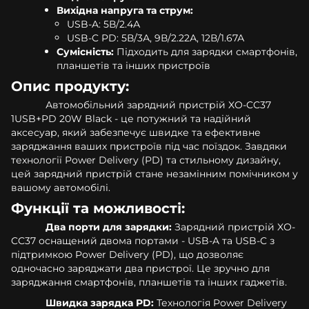
Вихідна напруга та струм:
USB-A: 5В/2.4А
USB-C PD: 5В/3А, 9В/2.22А, 12В/1.67А
Сумісність:
Підходить для зарядки смартфонів,
планшетів та інших пристроїв
Опис продукту:
Автомобільний зарядний пристрій XO-CC37
1USB+PD 20W Black - це потужний та надійний
аксесуар, який забезпечує швидке та ефективне
заряджання ваших пристроїв під час поїздок. Завдяки
технології Power Delivery (PD) та стильному дизайну,
цей зарядний пристрій стане незамінним помічником у
вашому автомобілі.
Функції та можливості:
Два порти для зарядки:
Зарядний пристрій XO-
CC37 оснащений двома портами - USB-A та USB-C з
підтримкою Power Delivery (PD), що дозволяє
одночасно заряджати два пристрої. Це зручно для
заряджання смартфонів, планшетів та інших гаджетів.
Швидка зарядка PD:
Технологія Power Delivery