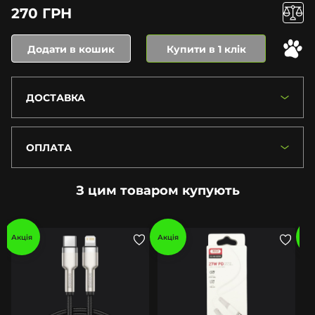
270 ГРН
Додати в кошик
Купити в 1 клік
ДОСТАВКА
ОПЛАТА
З цим товаром купують
Акція
Акція
Ак