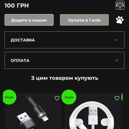
100 ГРН
Додати в кошик
Купити в 1 клік
ДОСТАВКА
ОПЛАТА
З цим товаром купують
Акція
Акція
Ак