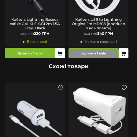
Кабель Lightning Baseus
Кабель USB to Lightning
cafule CALKLF-CG1 2m 1.5A
Original 1m MD818 (оригінал
Grey+Black
з комплекту)
220 ГРН
340 ГРН
280 ГРН
430 ГРН
В наявності
Немає в наявності
Купити в 1 клік
Купити в 1 клік
Схожі товари