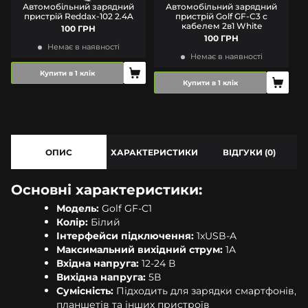
Автомобільний зарядний
Автомобільний зарядний
пристрій Reddax-102 2.4A
пристрій Golf GF-C3 с
кабелем 2в1 White
100 ГРН
100 ГРН
Немає в наявності
Немає в наявності
Купити в 1 клік
Купити в 1 клік
ОПИС
ХАРАКТЕРИСТИКИ
ВІДГУКИ (0)
Основні характеристики:
Модель:
Golf GF-C1
Колір:
Білий
Інтерфейси підключення:
1xUSB-A
Максимальний вихідний струм:
1A
Вхідна напруга:
12-24 В
Вихідна напруга:
5В
Сумісність:
Підходить для зарядки смартфонів,
планшетів та інших пристроїв