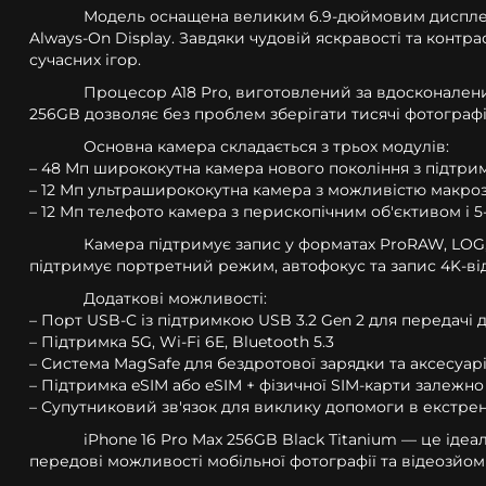
Модель оснащена великим 6.9-дюймовим дисплеєм S
Always-On Display. Завдяки чудовій яскравості та контр
сучасних ігор.
Процесор A18 Pro, виготовлений за вдосконалени
256GB дозволяє без проблем зберігати тисячі фотографі
Основна камера складається з трьох модулів:
– 48 Мп ширококутна камера нового покоління з підтр
– 12 Мп ультраширококутна камера з можливістю макр
– 12 Мп телефото камера з перископічним об'єктивом і
Камера підтримує запис у форматах ProRAW, LOG, п
підтримує портретний режим, автофокус та запис 4K-ві
Додаткові можливості:
– Порт USB-C із підтримкою USB 3.2 Gen 2 для передачі да
– Підтримка 5G, Wi‑Fi 6E, Bluetooth 5.3
– Система MagSafe для бездротової зарядки та аксесуар
– Підтримка eSIM або eSIM + фізичної SIM-карти залежно
– Супутниковий зв'язок для виклику допомоги в екстре
iPhone 16 Pro Max 256GB Black Titanium — це іде
передові можливості мобільної фотографії та відеозйом