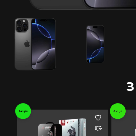
З
Акція
Акція