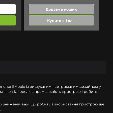
Додати в кошик
Купити в 1 клік
ехнології Apple із вишуканим і витриманим дизайном у
м, яке підкреслює преміальність пристрою і робить
тно зниженій вазі, що робить використання пристрою ще
.