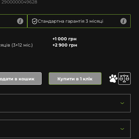
:
2900000049628
Стандартна гарантія 3 місяці
+1 000 грн
ців (3+12 міс.)
+2 900 грн
одати в кошик
Купити в 1 клік