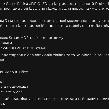
uper Retina XDR OLED із підтримкою технологій ProMotion (
астності дисплей ідеально підходить для перегляду мультимед
м 3-нм техпроцесом, відкриває нові можливості продуктивно
й, годин відео, професійні проєкти та важкі додатки без об
имкою Smart HDR та нічного режиму
озйомки
 5-кратним оптичним зумом
росторове відео для Apple Vision Pro та 4K-відео на всіх о
део.
них до 10 Гбіт/с
ів
 від модифікації
них випадках
альний смартфон для тих, хто хоче отримати найкращу продук
ки.