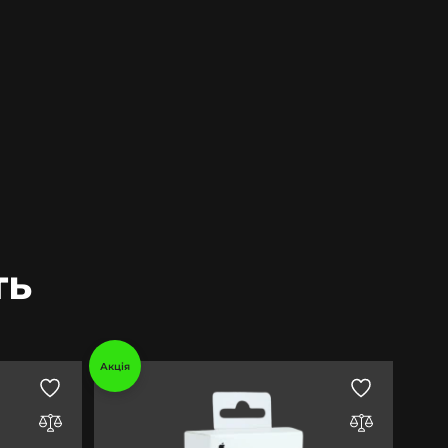
ть
Акція