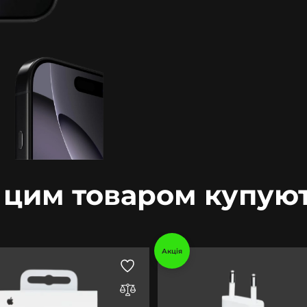
 цим товаром купую
Акція