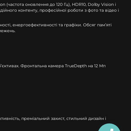
частота оновлення до 120 Гц), HDR10, Dolby Vision і
ійного контенту, професійної роботи з фото та відео і
сті, енергоефективності та графіки. Обсяг памʼяті
межень.
б’єктивах. Фронтальна камера TrueDepth на 12 Мп
тивність, преміальний захист, стильний дизайн і