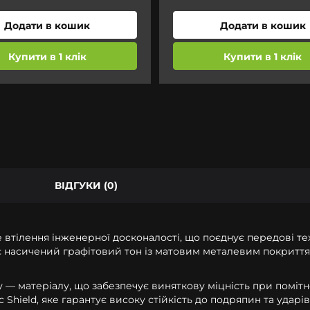
Додати в кошик
Додати в кошик
Купити в 1 клік
Купити в 1 клік
ВІДГУКИ (0)
це втілення інженерної досконалості, що поєднує передові т
ає насичений графітовий тон із матовим металевим покриття
у — матеріалу, що забезпечує виняткову міцність при помі
ield, яке гарантує високу стійкість до подряпин та ударів