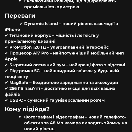
Ексклюзивні кольори, що підкреслюють
преміальність пристрою
.
Переваги
✔
Dynamic Island – новий рівень взаємодії з
iPhone
✔
Титановий корпус – міцність і легкість у
преміальному дизайні
✔
ProMotion 120 Гц – ультраплавний інтерфейс
✔
Процесор A17 Pro – найпотужніший мобільний чип
Apple
✔
5-кратний оптичний зум – найкращі фото з відстані
✔
Підтримка 5G – найшвидший зв’язок у будь-якій
точці світу
✔
MagSafe – бездротове заряджання та аксесуари
✔
256 ГБ пам’яті – достатньо місця для всіх ваших
файлів
✔
USB-C – сучасний та універсальний роз'єм
Кому підійде?
Фотографам і відеографам
–
новий телефото-
об'єктив та 48 Мп камера виводять зйомку на
новий рівень
.