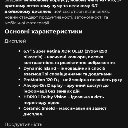
кратному оптичному зуму та великому 6.7-
дюймовому дисплею
, цей смартфон встановлює
новий стандарт продуктивності, автономності та
мобільної фотографії.
Основні характеристики
Дисплей
6.7” Super Retina XDR OLED (2796×1290
пікселів)
–
насичені кольори, висока
контрастність та реалістичне зображення
.
Dynamic Island
–
інноваційний спосіб
взаємодії зі сповіщеннями та додатками
.
ProMotion 120 Гц
–
неймовірна плавність руху
.
Always-On Display
–
зручний доступ до
інформації без зайвих дій
.
HDR10 і Dolby Vision
–
ідеальна якість
перегляду відео
.
Ceramic Shield
–
максимальний захист
дисплея
.
Продуктивність