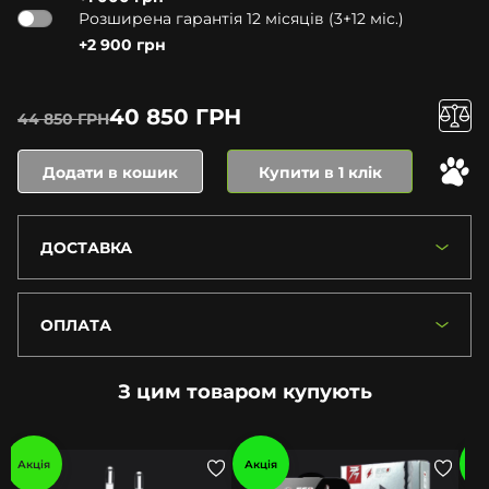
Розширена гарантія 12 місяців (3+12 міс.)
+2 900 грн
40 850 ГРН
44 850 ГРН
Додати в кошик
Купити в 1 клік
ДОСТАВКА
ОПЛАТА
З цим товаром купують
Акція
Акція
Ак