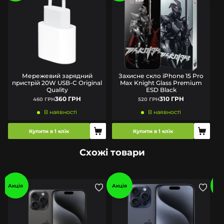
Мережевий зарядний
Захисне скло iPhone 15 Pro
пристрій 20W USB-C Original
Max Knight Glass Premium
Quality
ESD Black
360 ГРН
310 ГРН
460 ГРН
520 ГРН
В наявності
В наявності
Купити в 1 клік
Купити в 1 клік
Схожі товари
Акція
Акція
Ак