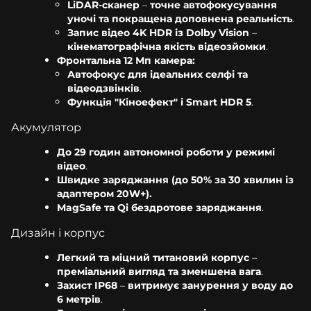
LiDAR-сканер
–
точне автофокусування
уночі та покращена доповнена реальність
.
Запис відео 4K HDR із Dolby Vision
–
кінематографічна якість відеозйомки
.
Фронтальна 12 Мп камера:
Автофокус для ідеальних селфі та
відеодзвінків
.
Функція "Кіноефект" і Smart HDR 5
.
Акумулятор
До 29 годин автономної роботи у режимі
відео
.
Швидке заряджання (до 50% за 30 хвилин із
адаптером 20W+).
MagSafe та Qi бездротове заряджання
.
Дизайн і корпус
Легкий та міцний титановий корпус
–
преміальний вигляд та зменшена вага
.
Захист IP68
–
витримує занурення у воду до
6 метрів
.