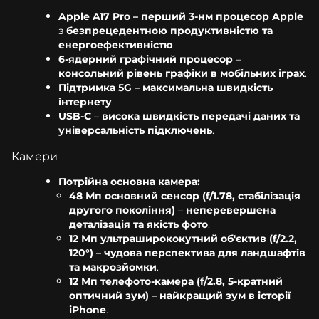
Apple A17 Pro – перший 3-нм процесор Apple
з
безпрецедентною продуктивністю та
енергоефективністю
.
6-ядерний графічний процесор
–
консольний рівень графіки в мобільних іграх
.
Підтримка 5G
–
максимальна швидкість
інтернету
.
USB-C
–
висока швидкість передачі даних та
універсальність підключень
.
Камери
Потрійна основна камера:
48 Мп основний сенсор (f/1.78, стабілізація
другого покоління)
–
неперевершена
деталізація та якість фото
.
12 Мп ультраширококутний об'єктив (f/2.2,
120°)
–
чудова перспектива для ландшафтів
та макрозйомки
.
12 Мп телефото-камера (f/2.8, 5-кратний
оптичний зум)
–
найкращий зум в історії
iPhone
.