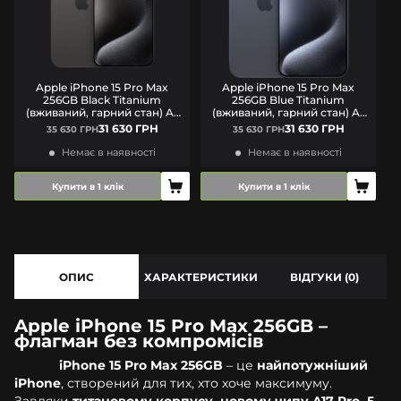
Apple iPhone 15 Pro Max
Apple iPhone 15 Pro Max
256GB Black Titanium
256GB Blue Titanium
(вживаний, гарний стан) A-
(вживаний, гарний стан) A-
E-Sim
E-Sim
31 630 ГРН
31 630 ГРН
35 630 ГРН
35 630 ГРН
Немає в наявності
Немає в наявності
Купити в 1 клік
Купити в 1 клік
ОПИС
ХАРАКТЕРИСТИКИ
ВІДГУКИ (0)
Apple iPhone 15 Pro Max 256GB –
флагман без компромісів
iPhone 15 Pro Max 256GB
– це
найпотужніший
iPhone
, створений для тих, хто хоче максимуму.
Завдяки
титановому корпусу, новому чипу A17 Pro, 5-