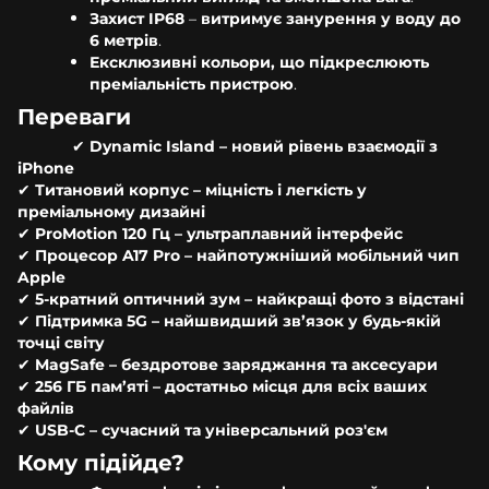
Захист IP68
–
витримує занурення у воду до
6 метрів
.
Ексклюзивні кольори, що підкреслюють
преміальність пристрою
.
Переваги
✔
Dynamic Island – новий рівень взаємодії з
iPhone
✔
Титановий корпус – міцність і легкість у
преміальному дизайні
✔
ProMotion 120 Гц – ультраплавний інтерфейс
✔
Процесор A17 Pro – найпотужніший мобільний чип
Apple
✔
5-кратний оптичний зум – найкращі фото з відстані
✔
Підтримка 5G – найшвидший зв’язок у будь-якій
точці світу
✔
MagSafe – бездротове заряджання та аксесуари
✔
256 ГБ пам’яті – достатньо місця для всіх ваших
файлів
✔
USB-C – сучасний та універсальний роз'єм
Кому підійде?