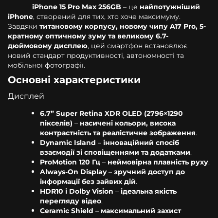
iPhone 15 Pro Max 256GB
– це
найпотужніший
iPhone
, створений для тих, хто хоче максимуму.
Завдяки
титановому корпусу, новому чипу A17 Pro, 5-
кратному оптичному зуму та великому 6.7-
дюймовому дисплею
, цей смартфон встановлює
новий стандарт продуктивності, автономності та
мобільної фотографії.
Основні характеристики
Дисплей
6.7” Super Retina XDR OLED (2796×1290
пікселів)
–
насичені кольори, висока
контрастність та реалістичне зображення
.
Dynamic Island
–
інноваційний спосіб
взаємодії зі сповіщеннями та додатками
.
ProMotion 120 Гц
–
неймовірна плавність руху
.
Always-On Display
–
зручний доступ до
інформації без зайвих дій
.
HDR10 і Dolby Vision
–
ідеальна якість
перегляду відео
.
Ceramic Shield
–
максимальний захист