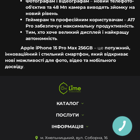
Фотографам і відеографам
–
новий телефото-
об'єктив та 48 Мп камера виводять зйомку на
новий рівень
.
Геймерам та професійним користувачам
–
A17
Pro забезпечує максимальну продуктивність
.
Тим, хто хоче великий дисплей і найкращу
автономність
.
Apple iPhone 15 Pro Max 256GB
– це
потужний,
інноваційний і стильний смартфон, який відкриває
нові можливості для фото, відео та мобільного
досвіду
.
КАТАЛОГ
ПОСЛУГИ
ІНФОРМАЦІЯ
м. Хмельницький, вул. Соборна, 16