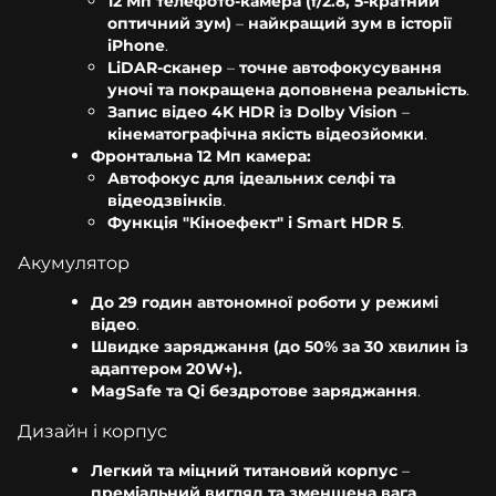
12 Мп телефото-камера (f/2.8, 5-кратний
оптичний зум)
–
найкращий зум в історії
iPhone
.
LiDAR-сканер
–
точне автофокусування
уночі та покращена доповнена реальність
.
Запис відео 4K HDR із Dolby Vision
–
кінематографічна якість відеозйомки
.
Фронтальна 12 Мп камера:
Автофокус для ідеальних селфі та
відеодзвінків
.
Функція "Кіноефект" і Smart HDR 5
.
Акумулятор
До 29 годин автономної роботи у режимі
відео
.
Швидке заряджання (до 50% за 30 хвилин із
адаптером 20W+).
MagSafe та Qi бездротове заряджання
.
Дизайн і корпус
Легкий та міцний титановий корпус
–
преміальний вигляд та зменшена вага
.