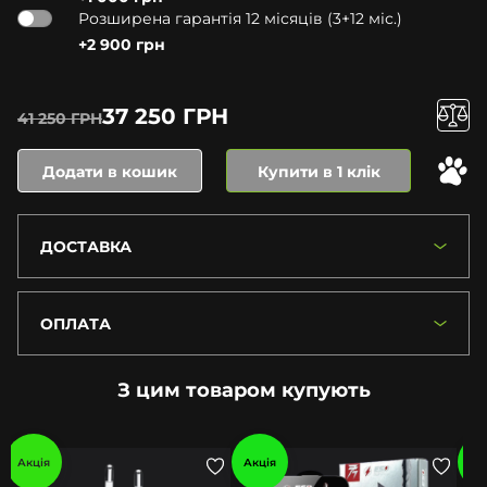
Розширена гарантія 12 місяців (3+12 міс.)
+2 900 грн
37 250 ГРН
41 250 ГРН
Додати в кошик
Купити в 1 клік
ДОСТАВКА
ОПЛАТА
З цим товаром купують
Акція
Акція
Ак