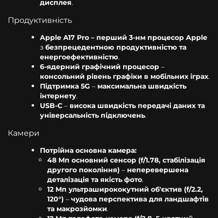
дисплея
.
Продуктивність
Apple A17 Pro – перший 3-нм процесор Apple
з
безпрецедентною продуктивністю та
енергоефективністю
.
6-ядерний графічний процесор
–
консольний рівень графіки в мобільних іграх
.
Підтримка 5G
–
максимальна швидкість
інтернету
.
USB-C
–
висока швидкість передачі даних та
універсальність підключень
.
Камери
Потрійна основна камера:
48 Мп основний сенсор (f/1.78, стабілізація
другого покоління)
–
неперевершена
деталізація та якість фото
.
12 Мп ультраширококутний об'єктив (f/2.2,
120°)
–
чудова перспектива для ландшафтів
та макрозйомки
.