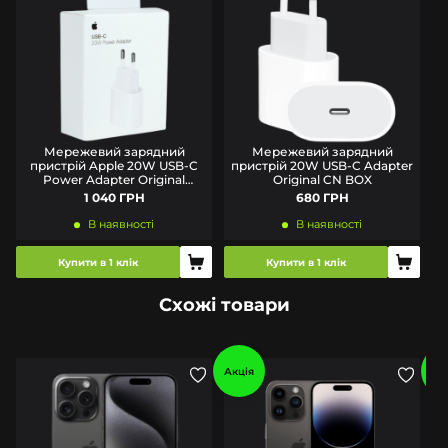
Мережевий зарядний
Мережевий зарядний
пристрій Apple 20W USB-C
пристрій 20W USB-C Adapter
п
Power Adapter Original
Original CN BOX
(MUVV3ZM/A) BOX
1 040 ГРН
680 ГРН
В наявності
В наявності
Купити в 1 клік
Купити в 1 клік
Схожі товари
Акція
Ак