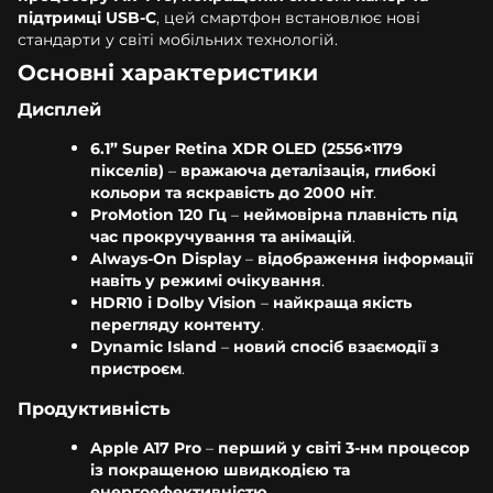
підтримці USB-C
, цей смартфон встановлює нові
стандарти у світі мобільних технологій.
Основні характеристики
Дисплей
6.1” Super Retina XDR OLED (2556×1179
пікселів)
–
вражаюча деталізація, глибокі
кольори та яскравість до 2000 ніт
.
ProMotion 120 Гц
–
неймовірна плавність під
час прокручування та анімацій
.
Always-On Display
–
відображення інформації
навіть у режимі очікування
.
HDR10 і Dolby Vision
–
найкраща якість
перегляду контенту
.
Dynamic Island
–
новий спосіб взаємодії з
пристроєм
.
Продуктивність
Apple A17 Pro
–
перший у світі 3-нм процесор
із покращеною швидкодією та
енергоефективністю
.