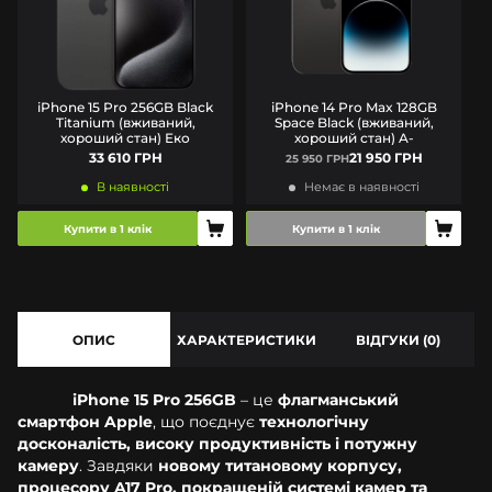
iPhone 15 Pro 256GB Black
iPhone 14 Pro Max 128GB
Titanium (вживаний,
Space Black (вживаний,
хороший стан) Еко
хороший стан) A-
33 610 ГРН
21 950 ГРН
25 950 ГРН
В наявності
Немає в наявності
Купити в 1 клік
Купити в 1 клік
ОПИС
ХАРАКТЕРИСТИКИ
ВІДГУКИ (0)
iPhone 15 Pro 256GB
– це
флагманський
смартфон Apple
, що поєднує
технологічну
досконалість, високу продуктивність і потужну
камеру
. Завдяки
новому титановому корпусу,
процесору A17 Pro, покращеній системі камер та