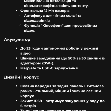
максимальна деталізація та
кінематографічна якість контенту
.
Фронтальна 12 Мп камера:
Автофокус для чітких селфі та
відеодзвінків
.
Функція "Кіноефект" для професійних
відео
.
Акумулятор
До 23 годин автономної роботи у режимі
відео
.
Швидке заряджання (до 50% за 30 хвилин із
адаптером 20W+).
MagSafe та USB-C заряджання
.
Дизайн і корпус
Скляна передня та задня панель + титанова
рамка
–
стильний, міцний і значно легший
корпус
.
Захист IP68
–
витримує занурення у воду до
6 метрів
.
Тонші рамки навколо дисплея для