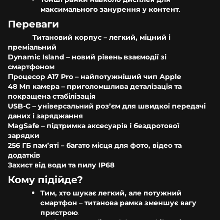
максимального занурення у контент
.
Переваги
Титановий корпус – легкий, міцний і
преміальний
Dynamic Island – новий рівень взаємодії зі
смартфоном
Процесор A17 Pro – найпотужніший чип Apple
48 Мп камера – приголомшлива деталізація та
покращена стабілізація
USB-C – універсальний роз’єм для швидкої передачі
даних і заряджання
MagSafe – підтримка аксесуарів і бездротової
зарядки
256 ГБ пам’яті – багато місця для фото, відео та
додатків
Захист від води та пилу IP68
Кому підійде?
Тим, хто шукає легкий, але потужний
смартфон
–
титанова рамка зменшує вагу
пристрою
.