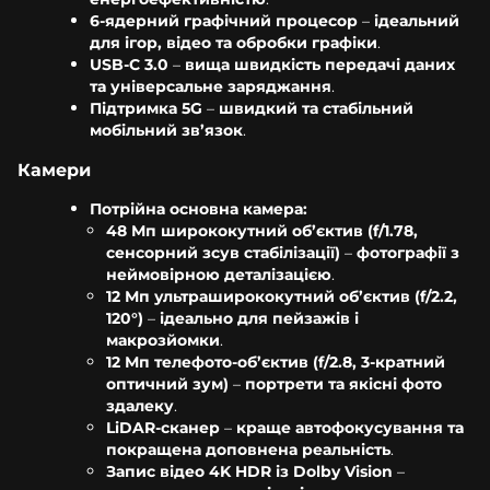
6-ядерний графічний процесор
–
ідеальний
для ігор, відео та обробки графіки
.
USB-C 3.0
–
вища швидкість передачі даних
та універсальне заряджання
.
Підтримка 5G
–
швидкий та стабільний
мобільний зв’язок
.
Камери
Потрійна основна камера:
48 Мп ширококутний об’єктив (f/1.78,
сенсорний зсув стабілізації)
–
фотографії з
неймовірною деталізацією
.
12 Мп ультраширококутний об’єктив (f/2.2,
120°)
–
ідеально для пейзажів і
макрозйомки
.
12 Мп телефото-об’єктив (f/2.8, 3-кратний
оптичний зум)
–
портрети та якісні фото
здалеку
.
LiDAR-сканер
–
краще автофокусування та
покращена доповнена реальність
.
Запис відео 4K HDR із Dolby Vision
–