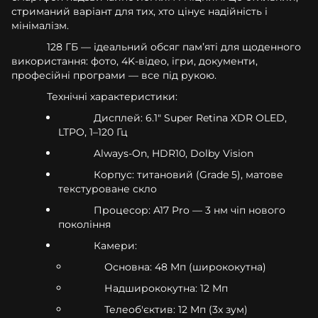
стриманий варіант для тих, хто цінує надійність і
мінімалізм.
128 ГБ — ідеальний обсяг памʼяті для щоденного
використання: фото, 4K-відео, ігри, документи,
професійні програми — все під рукою.
Технічні характеристики:
Дисплей: 6.1" Super Retina XDR OLED,
LTPO, 1–120 Гц
Always-On, HDR10, Dolby Vision
Корпус: титановий (Grade 5), матове
текстуроване скло
Процесор: A17 Pro — 3 нм чіп нового
покоління
Камери:
Основна: 48 Мп (ширококутна)
Надширококутна: 12 Мп
Телеоб'єктив: 12 Мп (3x зум)