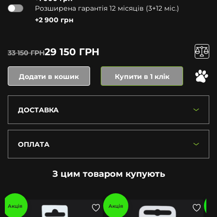
Розширена гарантія 12 місяців (3+12 міс.)
+2 900 грн
29 150 ГРН
33 150 ГРН
Додати в кошик
Купити в 1 клік
ДОСТАВКА
ОПЛАТА
З цим товаром купують
Акція
Акція
Ак