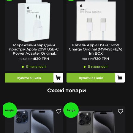
Мережевий зарядний
Кабель Apple USB-C 60W
пристрій Apple 20W USB-C
Charge Original (MW493FE/A)
Power Adapter Original
1m BOX
(MUVV3ZM/A) BOX
820 ГРН
720 ГРН
1 040 ГРН
910 ГРН
В наявності
В наявності
Купити в 1 клік
Купити в 1 клік
Схожі товари
Акція
Акція