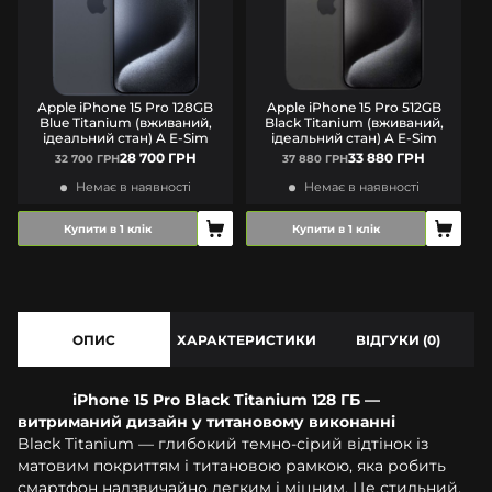
Apple iPhone 15 Pro 128GB
Apple iPhone 15 Pro 512GB
Blue Titanium (вживаний,
Black Titanium (вживаний,
ідеальний стан) A E-Sim
ідеальний стан) A E-Sim
28 700 ГРН
33 880 ГРН
32 700 ГРН
37 880 ГРН
Немає в наявності
Немає в наявності
Купити в 1 клік
Купити в 1 клік
ОПИС
ХАРАКТЕРИСТИКИ
ВІДГУКИ (0)
iPhone 15 Pro Black Titanium 128 ГБ —
витриманий дизайн у титановому виконанні
Black Titanium — глибокий темно-сірий відтінок із
матовим покриттям і титановою рамкою, яка робить
смартфон надзвичайно легким і міцним. Це стильний,