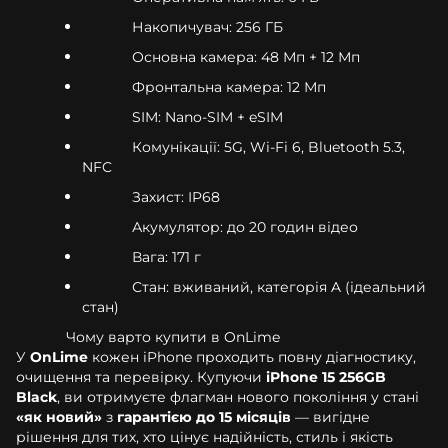
Накопичувач: 256 ГБ
Основна камера: 48 Мп + 12 Мп
Фронтальна камера: 12 Мп
SIM: Nano-SIM + eSIM
Комунікації: 5G, Wi-Fi 6, Bluetooth 5.3,
NFC
Захист: IP68
Акумулятор: до 20 годин відео
Вага: 171 г
Стан: вживаний, категорія A (ідеальний
стан)
Чому варто купити в OnLime
У
OnLime
кожен iPhone проходить повну діагностику,
очищення та перевірку. Купуючи
iPhone 15 256GB
Black
, ви отримуєте флагман нового покоління у стані
«як новий»
з
гарантією до 15 місяців
— вигідне
рішення для тих, хто цінує надійність, стиль і якість