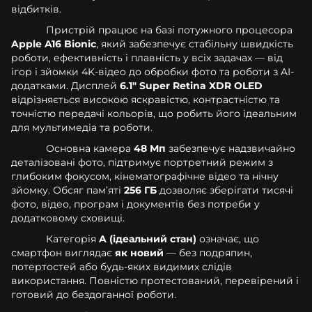
відбитків.
Пристрій працює на базі потужного процесора
Apple A16 Bionic
, який забезпечує стабільну швидкість
роботи, ефективність і плавність у всіх задачах — від
ігор і зйомки 4K-відео до обробки фото та роботи з AI-
додатками. Дисплей
6.1" Super Retina XDR OLED
відрізняється високою яскравістю, контрастністю та
точністю передачі кольорів, що робить його ідеальним
для мультимедіа та роботи.
Основна камера
48 Мп
забезпечує надзвичайно
деталізовані фото, підтримує портретний режим з
глибоким фокусом, кінематографічне відео та нічну
зйомку. Обсяг памʼяті
256 ГБ
дозволяє зберігати тисячі
фото, відео, програм і документів без потреби у
додатковому сховищі.
Категорія
A (ідеальний стан)
означає, що
смартфон виглядає
як новий
— без подряпин,
потертостей або будь-яких видимих слідів
використання. Повністю протестований, перевірений і
готовий до бездоганної роботи.