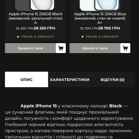
Apple iPhone 15 256GB Black
Apple iPhone 15 256GB Blue
(вживаний, ідеальний стан)
(вживаний, стан як новий)
А
А+
28 250 ГРН
28 700 ГРН
32 250 ГРН
32 700 ГРН
Немає в наявності
Немає в наявності
Купити в 1 клік
Купити в 1 клік
ОПИС
ХАРАКТЕРИСТИКИ
ВІДГУКИ (0)
Apple iPhone 15
у класичному кольорі
Black
—
це сучасний флагман, який поєднує преміальний
дизайн, потужність і комфорт щоденного користування.
Глибокий чорний відтінок підкреслює елегантність
пристрою, а матова поверхня корпусу надає приємних
тактильних відчуттів і стійкості до подряпин та