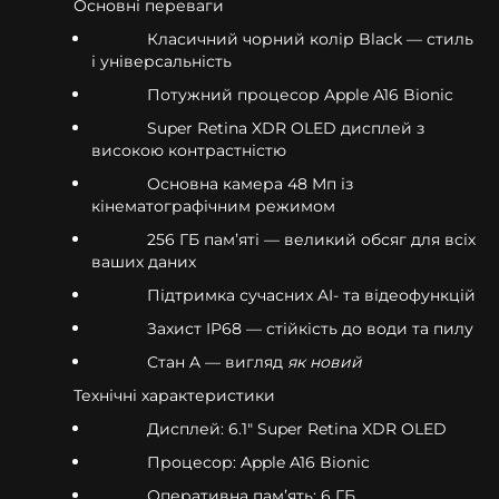
Основні переваги
Класичний чорний колір Black — стиль
і універсальність
Потужний процесор Apple A16 Bionic
Super Retina XDR OLED дисплей з
високою контрастністю
Основна камера 48 Мп із
кінематографічним режимом
256 ГБ памʼяті — великий обсяг для всіх
ваших даних
Підтримка сучасних AI- та відеофункцій
Захист IP68 — стійкість до води та пилу
Стан A — вигляд
як новий
Технічні характеристики
Дисплей: 6.1" Super Retina XDR OLED
Процесор: Apple A16 Bionic
Оперативна памʼять: 6 ГБ