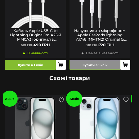
Кабель Apple USB-C to
Навушники з мікрофоном
Lightning Original 1m A2561
Apple EarPods lightning
MM0A3 (оригінал з
A1748 (MMTN2) Original (з
(
комплекту)
комплекту)
490 ГРН
720 ГРН
610 ГРН
810 ГРН
В наявності
Немає в наявності
Купити в 1 клік
Купити в 1 клік
Схожі товари
Акція
Акція
Ак