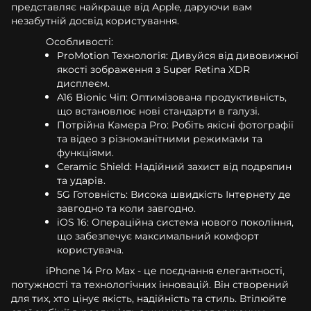
представляє найкраще від Apple, даруючи вам
незабутній досвід користування.
Особливості:
ProMotion Технологія: Дивуйся від дивовижної
якості зображення з Super Retina XDR
дисплеєм.
A16 Bionic Чіп: Оптимізована продуктивність,
що встановлює нові стандарти в галузі.
Потрійна Камера Pro: Робіть якісні фотографії
та відео з різноманітними режимами та
функціями.
Ceramic Shield: Надійний захист від подряпин
та ударів.
5G Готовність: Висока швидкість Інтернету де
завгодно та коли завгодно.
iOS 16: Операційна система нового покоління,
що забезпечує максимальний комфорт
користувача.
iPhone 14 Pro Max - це поєднання елегантності,
потужності та технологічних інновацій. Він створений
для тих, хто цінує якість, надійність та стиль. Втілюйте