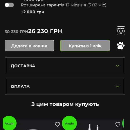
Розширена гарантія 12 місяців (3+12 міс)
+2 000 грн
26 230 ГРН
30 230 ГРН
Додати в кошик
Купити в 1 клік
ДОСТАВКА
ОПЛАТА
З цим товаром купують
Акція
Акція
Ак