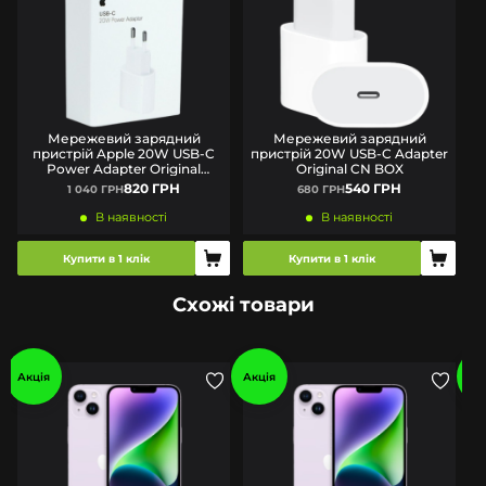
Мережевий зарядний
Мережевий зарядний
пристрій Apple 20W USB-C
пристрій 20W USB-C Adapter
п
Power Adapter Original
Original CN BOX
(MUVV3ZM/A) BOX
820 ГРН
540 ГРН
1 040 ГРН
680 ГРН
В наявності
В наявності
Купити в 1 клік
Купити в 1 клік
Схожі товари
Акція
Акція
Ак