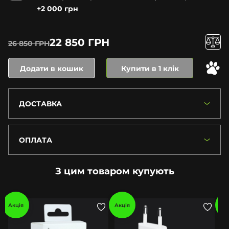
+2 000 грн
22 850 ГРН
26 850 ГРН
Додати в кошик
Купити в 1 клік
ДОСТАВКА
ОПЛАТА
З цим товаром купують
Акція
Акція
Ак