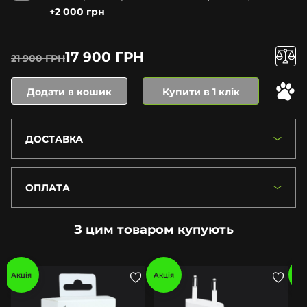
+2 000 грн
17 900 ГРН
21 900 ГРН
Додати в кошик
Купити в 1 клік
ДОСТАВКА
ОПЛАТА
З цим товаром купують
Акція
Акція
Ак