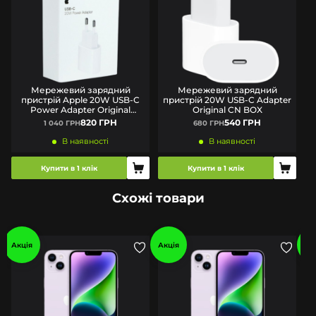
Мережевий зарядний
Мережевий зарядний
пристрій Apple 20W USB-C
пристрій 20W USB-C Adapter
п
Power Adapter Original
Original CN BOX
(MUVV3ZM/A) BOX
820 ГРН
540 ГРН
1 040 ГРН
680 ГРН
В наявності
В наявності
Купити в 1 клік
Купити в 1 клік
Схожі товари
Акція
Акція
Ак