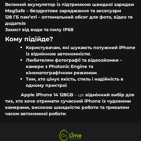
Великий акумулятор із підтримкою швидкої зарядки
MagSafe – бездротове заряджання та аксесуари
128 ГБ пам’яті – оптимальний обсяг для фото, відео та
додатків
Захист від води та пилу IP68
Кому підійде?
Користувачам, які шукають потужний iPhone
із відмінною автономністю
.
Любителям фотографії та відеозйомки –
камери з Photonic Engine та
кінематографічним режимом
.
Тим, хто цінує якість, стиль і надійність в
одному пристрої
.
Apple iPhone 14 128GB
– це
відмінний вибір для
тих, хто хоче отримати сучасний iPhone із чудовими
камерами, високою швидкістю роботи та тривалим
часом автономної роботи
.