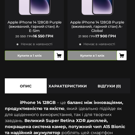
Apple iPhone 14 128GB Purple
Apple iPhone 14 128GB Purple
(вживаний, гарний стан) А-
(вживаний, гарний стан) А-
E-Sim
Global
16 550 ГРН
17 900 ГРН
20 550 ГРН
21 900 ГРН
Немає в наявності
Немає в наявності
Купити в 1 клік
Купити в 1 клік
ОПИС
ХАРАКТЕРИСТИКИ
ВІДГУКИ (0)
iPhone 14 128GB
– це
баланс між інноваціями,
продуктивністю та якістю
, який ідеально підійде як
для щоденного використання, так і для творчих
завдань.
Великий Super Retina XDR дисплей,
покращена система камер, потужний чип A15 Bionic
та надійний акумулятор
роблять цей смартфон