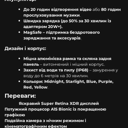
До 20 годин відтворення відео
або
80 годин
прослуховування музики
.
Швидка зарядка (до 50% за 30 хвилин із
адаптером 20W+).
MagSafe – підтримка бездротового
заряджання та аксесуарів
.
Дизайн і корпус:
Міцна алюмінієва рамка та скляна задня
панель
– витончений і міцний корпус.
Захист від води та пилу (IP68)
– занурення у
воду до 6 метрів на 30 хвилин.
Кольори: Midnight, Starlight, Blue, Purple,
Red, Yellow
.
Переваги:
Яскравий Super Retina XDR дисплей
Потужний процесор A15 Bionic із покращеною
графікою
Подвійна камера з нічним режимом і
кінематографічним ефектом