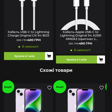
Кабель USB-C to Lightning
Кабель Apple USB-C to
Charge Original CN 1m BOX
Lightning Original 1m A2561
MM0A3 (оригінал з
400 ГРН
500 ГРН
комплекту)
490 ГРН
610 ГРН
В наявності
В наявності
Купити в 1 клік
Купити в 1 клік
Схожі товари
Акція
Акція
Ак