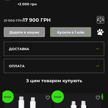
+2 000 грн
17 900 ГРН
21 900 ГРН
Додати в кошик
Купити в 1 клік
ДОСТАВКА
ОПЛАТА
З цим товаром купують
Акція
Акція
Ак