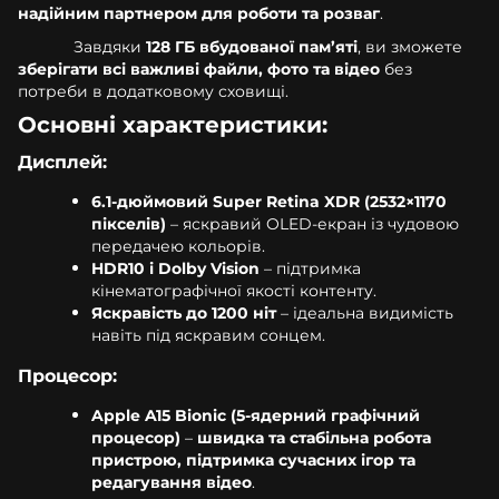
надійним партнером для роботи та розваг
.
Завдяки
128 ГБ вбудованої пам’яті
, ви зможете
зберігати всі важливі файли, фото та відео
без
потреби в додатковому сховищі.
Основні характеристики:
Дисплей:
6.1-дюймовий Super Retina XDR (2532×1170
пікселів)
– яскравий OLED-екран із чудовою
передачею кольорів.
HDR10 і Dolby Vision
– підтримка
кінематографічної якості контенту.
Яскравість до 1200 ніт
– ідеальна видимість
навіть під яскравим сонцем.
Процесор:
Apple A15 Bionic (5-ядерний графічний
процесор)
–
швидка та стабільна робота
пристрою, підтримка сучасних ігор та
редагування відео
.