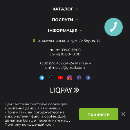
КАТАЛОГ
ПОСЛУГИ
ІНФОРМАЦІЯ
м. Хмельницький, вул. Соборна, 16
пн-пт 09:00-19:00
сб-нд 10:00-18:00
+380 (97) 432-24-24 Магазин
onlime.ua@gmail.com
Цей сайт використовує cookie для
зберігання даних. Натиснувши
«Прийняти», ви погоджуєтеся на
Прийняти
використання файлів cookie. Щоб
дізнатися більше, перегляньте нашу
Політику конфіденційності!
Політика конфіденційності
Договір публічної Оферти
© Усі права захищені 2026