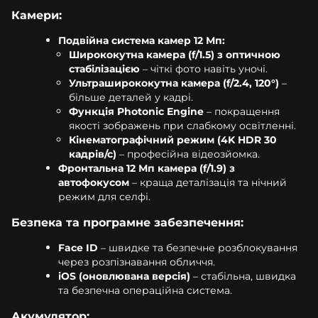
Камери:
Подвійна система камер 12 Мп:
Ширококутна камера (f/1.5) з оптичною
стабілізацією
– чіткі фото навіть уночі.
Ультраширококутна камера (f/2.4, 120°)
–
більше деталей у кадрі.
Функція Photonic Engine
– покращення
якості зображень при слабкому освітленні.
Кінематографічний режим (4K HDR 30
кадрів/с)
– професійна відеозйомка.
Фронтальна 12 Мп камера (f/1.9) з
автофокусом
– краща деталізація та нічний
режим для селфі.
Безпека та програмне забезпечення:
Face ID
– швидке та безпечне розблокування
через розпізнавання обличчя.
iOS (оновлювана версія)
– стабільна, швидка
та безпечна операційна система.
Акумулятор: