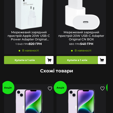
Мережевий зарядний
Мережевий зарядний
пристрій Apple 20W USB-C
пристрій 20W USB-C Adapter
п
Power Adapter Original
Original CN BOX
(MUVV3ZM/A) BOX
820 ГРН
540 ГРН
1 040 ГРН
680 ГРН
В наявності
В наявності
Купити в 1 клік
Купити в 1 клік
Схожі товари
Акція
Акція
Ак