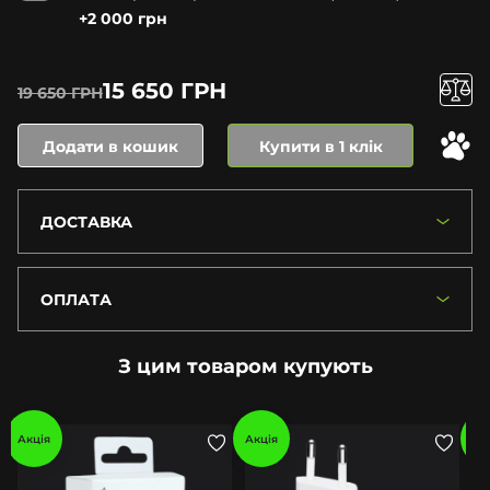
+2 000 грн
15 650 ГРН
19 650 ГРН
Додати в кошик
Купити в 1 клік
ДОСТАВКА
ОПЛАТА
З цим товаром купують
Акція
Акція
Ак