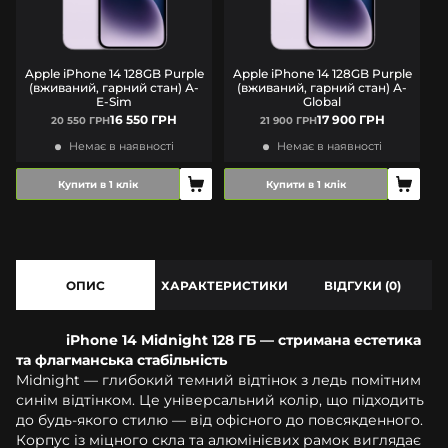
Apple iPhone 14 128GB Purple
Apple iPhone 14 128GB Purple
(вживаний, гарний стан) А-
(вживаний, гарний стан) А-
E-Sim
Global
16 550 ГРН
17 900 ГРН
20 550 ГРН
21 900 ГРН
Немає в наявності
Немає в наявності
Купити в 1 клік
Купити в 1 клік
ОПИС
ХАРАКТЕРИСТИКИ
ВІДГУКИ (0)
iPhone 14 Midnight 128 ГБ — стримана естетика
та флагманська стабільність
Midnight — глибокий темний відтінок з ледь помітним
синім відтінком. Це універсальний колір, що підходить
до будь-якого стилю — від офісного до повсякденного.
Корпус із міцного скла та алюмінієвих рамок виглядає