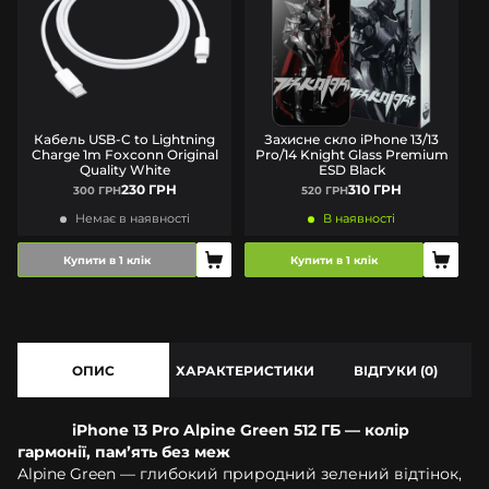
Кабель USB-C to Lightning
Захисне скло iPhone 13/13
Charge 1m Foxconn Original
Pro/14 Knight Glass Premium
Quality White
ESD Black
230 ГРН
310 ГРН
300 ГРН
520 ГРН
Немає в наявності
В наявності
Купити в 1 клік
Купити в 1 клік
ОПИС
ХАРАКТЕРИСТИКИ
ВІДГУКИ (0)
iPhone 13 Pro Alpine Green 512 ГБ — колір
гармонії, памʼять без меж
Alpine Green — глибокий природний зелений відтінок,