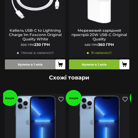
Кабель USB-C to Lightning
Мережевий зарядний
Charge 1m Foxconn Original
пристрій 20W USB-C Original
Quality White
Quality
230 ГРН
360 ГРН
300 ГРН
460 ГРН
Немає в наявності
В наявності
Купити в 1 клік
Купити в 1 клік
Схожі товари
Акція
Акція
Ак