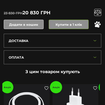
20 830 ГРН
23 830 ГРН
Додати в кошик
Купити в 1 клік
ДОСТАВКА
ОПЛАТА
З цим товаром купують
Акція
Акція
Ак