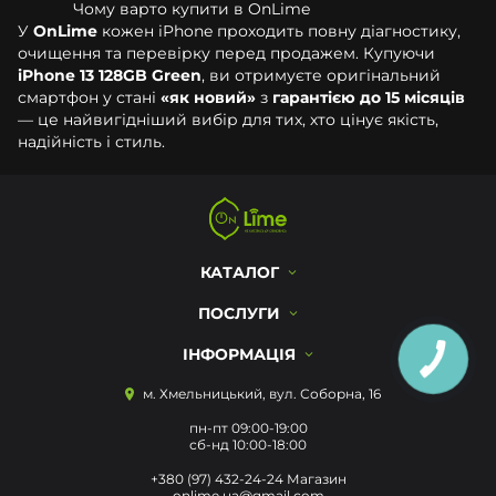
Чому варто купити в OnLime
У
OnLime
кожен iPhone проходить повну діагностику,
очищення та перевірку перед продажем. Купуючи
iPhone 13 128GB Green
, ви отримуєте оригінальний
смартфон у стані
«як новий»
з
гарантією до 15 місяців
— це найвигідніший вибір для тих, хто цінує якість,
надійність і стиль.
КАТАЛОГ
ПОСЛУГИ
ІНФОРМАЦІЯ
м. Хмельницький, вул. Соборна, 16
пн-пт 09:00-19:00
сб-нд 10:00-18:00
+380 (97) 432-24-24 Магазин
onlime.ua@gmail.com