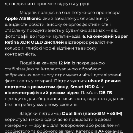
до подряпин і приємне відчуття у руці.
Модель працює на базі потужного процесора
Apple A15 Bionic
, який забезпечує блискавичну
швидкість роботи, високу енергоефективність і
стабільну продуктивність у будь-яких задачах — від
фотографії до ігор чи мультимедіа.
6.1-дюймовий Super
Retina XDR OLED дисплей
відтворює реалістичні
кольори, глибокі чорні відтінки та високу
контрастність.
Подвійна камера
12 Мп
із покращеною
стабілізацією та інтелектуальною обробкою
зображення дає змогу отримувати чіткі, деталізовані
фото навіть у темряві. Підтримується
нічний режим
,
портрети з розмиттям фону
,
Smart HDR 4
та
кінематографічний режим відео
. Памʼять
128 ГБ
підходить для зберігання тисяч фото, відео та додатків
без потреби у хмарному сховищі.
Завдяки підтримці
Dual Sim (nano-SIM + eSIM)
користувач може одночасно працювати з двома
номерами — зручно для подорожей або розділення
особистого та робочого зв’язку. Категорія
A+
означає,