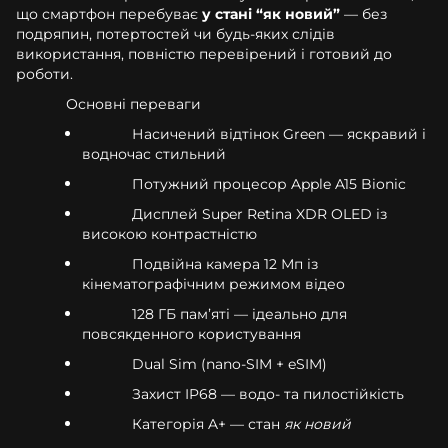
що смартфон перебуває
у стані “як новий”
— без
подряпин, потертостей чи будь-яких слідів
використання, повністю перевірений і готовий до
роботи.
Основні переваги
Насичений відтінок Green — яскравий і
водночас стильний
Потужний процесор Apple A15 Bionic
Дисплей Super Retina XDR OLED із
високою контрастністю
Подвійна камера 12 Мп із
кінематографічним режимом відео
128 ГБ памʼяті — ідеально для
повсякденного користування
Dual Sim (nano-SIM + eSIM)
Захист IP68 — водо- та пилостійкість
Категорія A+ — стан
як новий