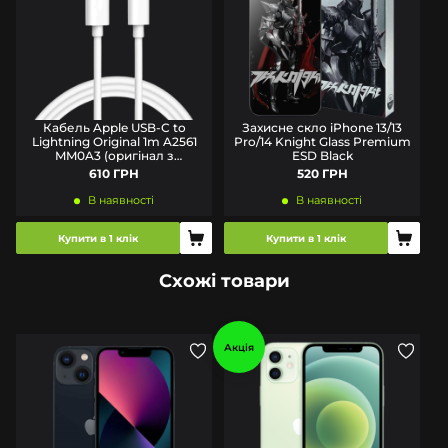
Кабель Apple USB-C to
Захисне скло iPhone 13/13
Lightning Original 1m A2561
Pro/14 Knight Glass Premium
MM0A3 (оригінал з
ESD Black
комплекту)
610 ГРН
520 ГРН
В наявності
В наявності
Купити в 1 клік
Купити в 1 клік
Схожі товари
Акція