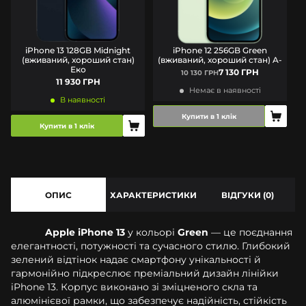
iPhone 13 128GB Midnight
iPhone 12 256GB Green
(вживаний, хороший стан)
(вживаний, хороший стан) A-
Еко
7 130 ГРН
10 130 ГРН
11 930 ГРН
Немає в наявності
В наявності
Купити в 1 клік
Купити в 1 клік
ОПИС
ХАРАКТЕРИСТИКИ
ВІДГУКИ (0)
Apple iPhone 13
у кольорі
Green
— це поєднання
елегантності, потужності та сучасного стилю. Глибокий
зелений відтінок надає смартфону унікальності й
гармонійно підкреслює преміальний дизайн лінійки
iPhone 13. Корпус виконано зі зміцненого скла та
алюмінієвої рамки, що забезпечує надійність, стійкість