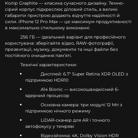
Колір Graphite — класика сучасного дизайну. Темно-
сірий корпус підкреслює діловий стиль, а великі
габарити пристрою додають відчуття надійності й
сили. iPhone 12 Pro Max — це максимум продуктивності
в максимально стильному виконанні.
256 ГБ — ідеальний варіант для професійного
користувача: зберігайте відео, RAW-фотографії,
презентації, музику, документи та інші файли без
постійного очищення памʼяті.
Технічні характеристики:
Дисплей: 6.7" Super Retina XDR OLED з
підтримкою HDR10
A14 Bionic — високошвидкісний 6-
ядерний процесор
Основна камера: три модулі 12 Мп з
підтримкою нічного режиму
LiDAR-сканер для AR і точного
автофокусу у темряві
Відеозйомка: 4K, Dolby Vision HDR