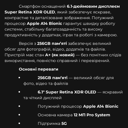
Смартфон оснащений
6.1-дюймовим дисплеєм
Super Retina XDR OLED
, який забезпечує яскраве,
контрастне та деталізоване зображення. Потужний
процесор
Apple A14 Bionic
гарантує швидку роботу
системи, стабільну багатозадачність та високу
продуктивність у додатках, іграх та роботі з камерою.
Версія з
256GB памʼяті
забезпечує великий
обсяг для фотографій, відео, додатків та файлів.
Пристрій має стан
A+ (як новий)
— без помітних слідів
використання, повністю справний і перевірений.
Основні переваги
256GB памʼяті
— великий обсяг для
фото, відео та файлів
6.1" Super Retina XDR OLED
— яскравий
та чіткий дисплей
Потужний процесор
Apple A14 Bionic
Основна камера
12 МП Pro System
Підтримка
5G