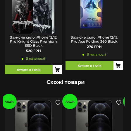
Захисне скло iPhone 12/12
Захисне скло iPhone 12/12
Pro Knight Glass Premium
Pro Ace Folding 360 Black
ESD Black
270 ГРН
520 ГРН
В наявності
В наявності
Купити в 1 клік
Купити в 1 клік
Схожі товари
Акція
Акція
Ак