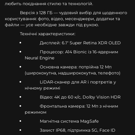
любить поєднання стилю та технологій.
Версія з 128 ГБ — чудовий вибір для щоденного
користування: фото, відео, месенджери, додатки та
файли — усе необхідне завжди під рукою.
Технічні характеристики:
Дисплей: 6.1" Super Retina XDR OLED
Процесор: A14 Bionic із 16-ядерним
Neural Engine
Основна камера: потрійна 12 Мп
(ширококутна, надширококутна, телефото)
LiDAR-сканер для AR і портретів у
нічному режимі
Відео: 4K до 60 к/с, Dolby Vision HDR
Фронтальна камера: 12 Мп з нічним
режимом
Магнітна система MagSafe
Захист IP68, підтримка 5G, Face ID