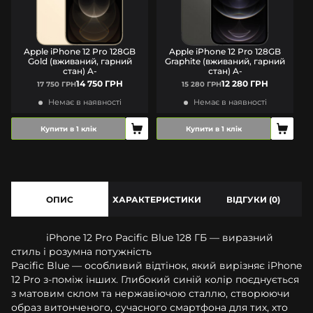
Apple iPhone 12 Pro 128GB
Apple iPhone 12 Pro 128GB
Gold (вживаний, гарний
Graphite (вживаний, гарний
стан) A-
стан) A-
14 750 ГРН
12 280 ГРН
17 750 ГРН
15 280 ГРН
Немає в наявності
Немає в наявності
Купити в 1 клік
Купити в 1 клік
ОПИС
ХАРАКТЕРИСТИКИ
ВІДГУКИ (0)
iPhone 12 Pro Pacific Blue 128 ГБ — виразний
стиль і розумна потужність
Pacific Blue — особливий відтінок, який вирізняє iPhone
12 Pro з-поміж інших. Глибокий синій колір поєднується
з матовим склом та нержавіючою сталлю, створюючи
образ витонченого, сучасного смартфона для тих, хто