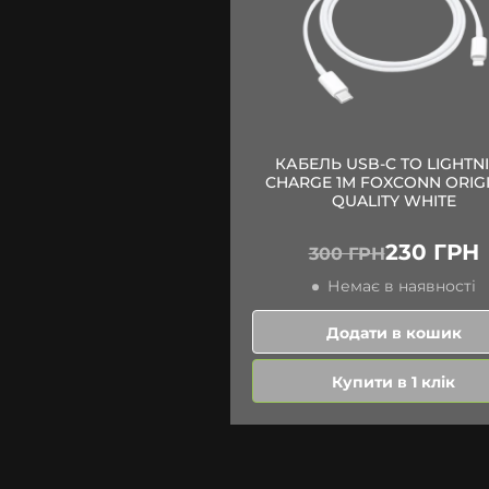
КАБЕЛЬ USB-C TO LIGHTN
CHARGE 1M FOXCONN ORIG
QUALITY WHITE
230 ГРН
300 ГРН
Немає в наявності
Додати в кошик
Купити в 1 клік