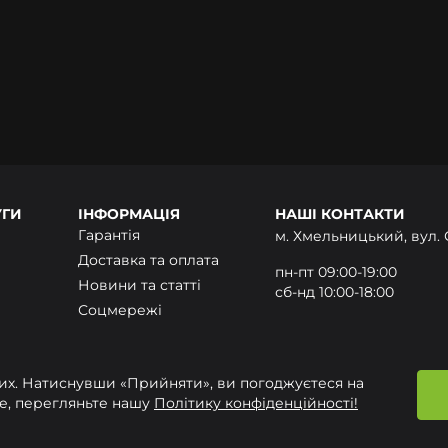
УГИ
ІНФОРМАЦІЯ
НАШІ КОНТАКТИ
Гарантія
м. Хмельницький, вул. 
Доставка та оплата
пн-пт 09:00-19:00
Новини та статті
сб-нд 10:00-18:00
Соцмережі
+380 (97) 432-24-24 Ма
Контакти
onlime.ua@gmail.com
них. Натиснувши «Прийняти», ви погоджуєтеся на
ше, перегляньте нашу
Політику конфіденційності!
Політ