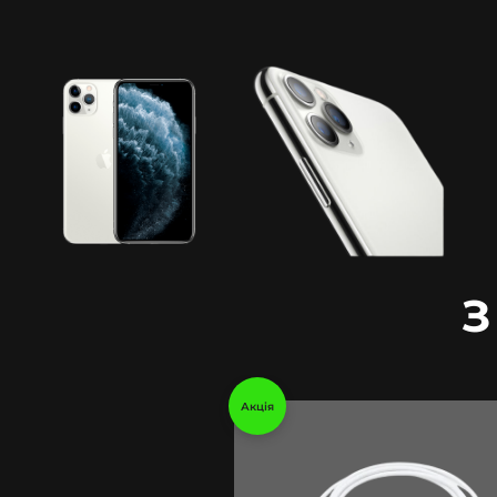
З
Акція