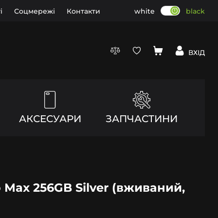
і
Соцмережі
Контакти
white
black
ВХІД
АКСЕСУАРИ
ЗАПЧАСТИНИ
o Max 256GB Silver (вживаний,