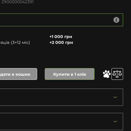
:
2900000042391
+1 000 грн
ців (3+12 міс)
+2 000 грн
дати в кошик
Купити в 1 клік