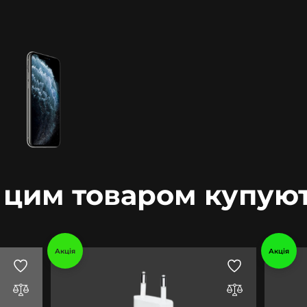
 цим товаром купую
Акція
Акція