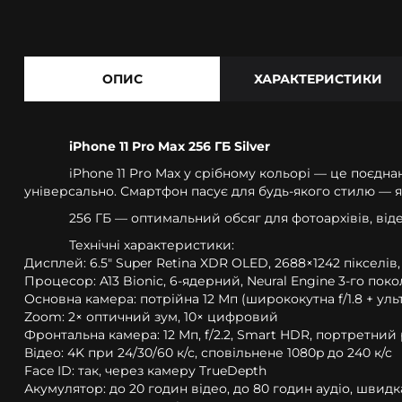
ОПИС
ХАРАКТЕРИСТИКИ
iPhone 11 Pro Max 256 ГБ Silver
iPhone 11 Pro Max у срібному кольорі — це поєдн
універсально. Смартфон пасує для будь-якого стилю — як
256 ГБ — оптимальний обсяг для фотоархівів, відео
Технічні характеристики:
Дисплей: 6.5" Super Retina XDR OLED, 2688×1242 пікселів, 
Процесор: A13 Bionic, 6-ядерний, Neural Engine 3-го поко
Основна камера: потрійна 12 Мп (ширококутна f/1.8 + уль
Zoom: 2× оптичний зум, 10× цифровий
Фронтальна камера: 12 Мп, f/2.2, Smart HDR, портретний 
Відео: 4K при 24/30/60 к/с, сповільнене 1080p до 240 к/с
Face ID: так, через камеру TrueDepth
Акумулятор: до 20 годин відео, до 80 годин аудіо, швидк