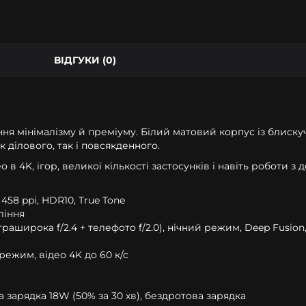
ВІДГУКИ (0)
ання мінімалізму й преміуму. Білий матовий корпус із блис
 ділового, так і повсякденного.
 в 4K, ігор, великої кількості застосунків і навіть роботи 
458 ppi, HDR10, True Tone
ління
траширока f/2.4 + телефото f/2.0), нічний режим, Deep Fusio
режим, відео 4K до 60 к/с
а зарядка 18W (50% за 30 хв), бездротова зарядка