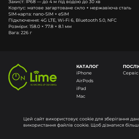
Захист: IP68 — до 4 м під водою до 30 хв
Корпус: матове загартоване скло + нержавіюча сталь
SIM-карта: nano-SIM + eSIM
Підключення: 4G LTE, Wi‑Fi 6, Bluetooth 5.0, NFC
Розміри: 158.0 × 77.8 × 8.1 мм
Вага: 226 г
КАТАЛОГ
ПОСЛ
iPhone
Сервіс
AirPods
iPad
Mac
Ноутбуки
Smart Watch
Цей сайт використовує cookie для зберігання да
Аксесуари
використання файлів cookie. Щоб дізнатися біль
Запчастини