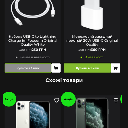
Кабель USB-C to Lightning
Мережевий зарядний
Charge 1m Foxconn Original
пристрій 20W USB-C Original
Quality White
Quality
230 ГРН
360 ГРН
300 ГРН
460 ГРН
Немає в наявності
В наявності
Купити в 1 клік
Купити в 1 клік
Схожі товари
Акція
Акція
Ак