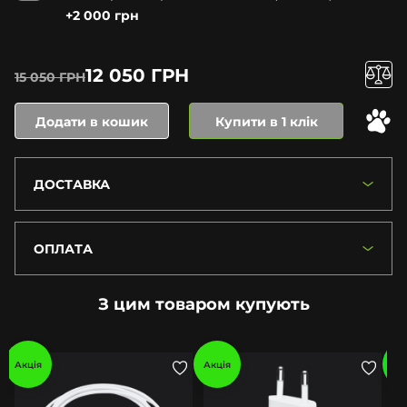
+2 000 грн
12 050 ГРН
15 050 ГРН
Додати в кошик
Купити в 1 клік
ДОСТАВКА
ОПЛАТА
З цим товаром купують
Акція
Акція
Ак