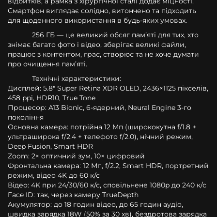
відбитків, а рамка з хірургічної сталі додає міцності.
Смартфон виглядає солідно, витончено та підходить
для щоденного використання в будь-яких умовах.
256 ГБ — це великий обсяг памʼяті для тих, хто
знімає багато фото і відео, зберігає великі файли,
працює з контентом, грає, створює та не хоче думати
про очищення памʼяті.
Технічні характеристики:
Дисплей: 5.8" Super Retina XDR OLED, 2436×1125 пікселів,
458 ppi, HDR10, True Tone
Процесор: A13 Bionic, 6-ядерний, Neural Engine 3-го
покоління
Основна камера: потрійна 12 Мп (ширококутна f/1.8 +
ультраширока f/2.4 + телефото f/2.0), нічний режим,
Deep Fusion, Smart HDR
Zoom: 2× оптичний зум, 10× цифровий
Фронтальна камера: 12 Мп, f/2.2, Smart HDR, портретний
режим, відео 4K до 60 к/с
Відео: 4K при 24/30/60 к/с, сповільнене 1080p до 240 к/с
Face ID: так, через камеру TrueDepth
Акумулятор: до 18 годин відео, до 65 годин аудіо,
швидка зарядка 18W (50% за 30 хв), бездротова зарядка