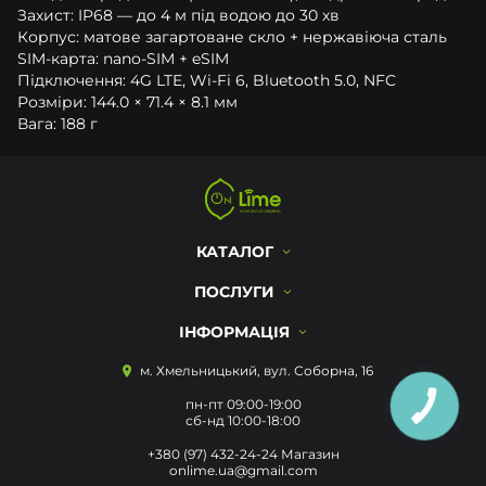
Захист: IP68 — до 4 м під водою до 30 хв
Корпус: матове загартоване скло + нержавіюча сталь
SIM-карта: nano-SIM + eSIM
Підключення: 4G LTE, Wi‑Fi 6, Bluetooth 5.0, NFC
Розміри: 144.0 × 71.4 × 8.1 мм
Вага: 188 г
КАТАЛОГ
ПОСЛУГИ
ІНФОРМАЦІЯ
м. Хмельницький, вул. Соборна, 16
пн-пт 09:00-19:00
КНОПКА
ЗВ'ЯЗКУ
сб-нд 10:00-18:00
+380 (97) 432-24-24 Магазин
onlime.ua@gmail.com