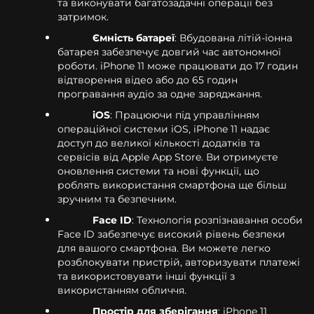
та виконувати багатозадачні операції без
затримок.
Ємність батареї
: Вбудована літій-іонна
батарея забезпечує довгий час автономної
роботи. iPhone 11 може працювати до 17 годин
відтворення відео або до 65 годин
програвання аудіо за одне заряджання.
iOS
: Працюючи під управлінням
операційної системи iOS, iPhone 11 надає
доступ до великої кількості додатків та
сервісів від Apple App Store. Ви отримуєте
оновлення системи та нові функції, що
роблять використання смартфона ще більш
зручним та безпечним.
Face ID
: Технологія розпізнавання особи
Face ID забезпечує високий рівень безпеки
для вашого смартфона. Ви можете легко
розблокувати пристрій, авторизувати платежі
та використовувати інші функції з
використанням обличчя.
Простір для зберігання
: iPhone 11