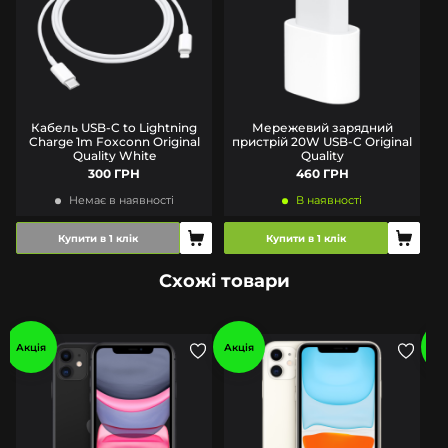
Кабель USB-C to Lightning
Мережевий зарядний
Charge 1m Foxconn Original
пристрій 20W USB-C Original
Quality White
Quality
300 ГРН
460 ГРН
Немає в наявності
В наявності
Купити в 1 клік
Купити в 1 клік
Схожі товари
Акція
Акція
Ак