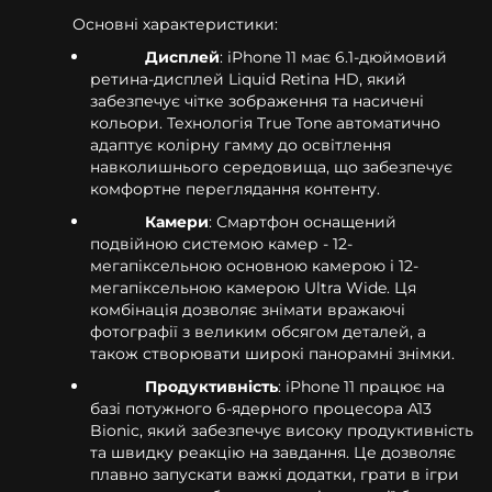
Основні характеристики:
Дисплей
: iPhone 11 має 6.1-дюймовий
ретина-дисплей Liquid Retina HD, який
забезпечує чітке зображення та насичені
кольори. Технологія True Tone автоматично
адаптує колірну гамму до освітлення
навколишнього середовища, що забезпечує
комфортне переглядання контенту.
Камери
: Смартфон оснащений
подвійною системою камер - 12-
мегапіксельною основною камерою і 12-
мегапіксельною камерою Ultra Wide. Ця
комбінація дозволяє знімати вражаючі
фотографії з великим обсягом деталей, а
також створювати широкі панорамні знімки.
Продуктивність
: iPhone 11 працює на
базі потужного 6-ядерного процесора A13
Bionic, який забезпечує високу продуктивність
та швидку реакцію на завдання. Це дозволяє
плавно запускати важкі додатки, грати в ігри