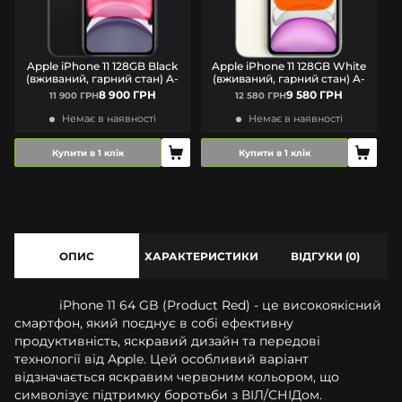
Apple iPhone 11 128GB Black
Apple iPhone 11 128GB White
(вживаний, гарний стан) A-
(вживаний, гарний стан) A-
8 900 ГРН
9 580 ГРН
11 900 ГРН
12 580 ГРН
Немає в наявності
Немає в наявності
Купити в 1 клік
Купити в 1 клік
ОПИС
ХАРАКТЕРИСТИКИ
ВІДГУКИ (0)
iPhone 11 64 GB (Product Red) - це високоякісний
смартфон, який поєднує в собі ефективну
продуктивність, яскравий дизайн та передові
технології від Apple. Цей особливий варіант
відзначається яскравим червоним кольором, що
символізує підтримку боротьби з ВІЛ/СНІДом.