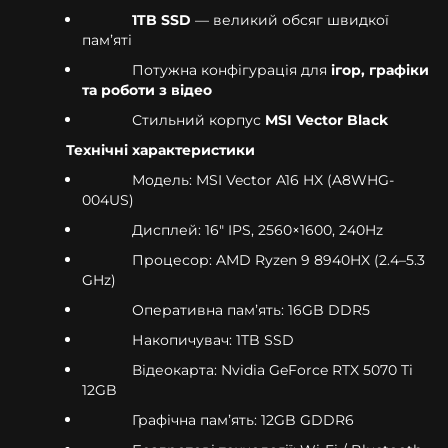
1TB SSD
— великий обсяг швидкої
памʼяті
Потужна конфігурація для
ігор, графіки
та роботи з відео
Стильний корпус
MSI Vector Black
Технічні характеристики
Модель: MSI Vector A16 HX (A8WHG-
004US)
Дисплей: 16" IPS, 2560×1600, 240Hz
Процесор: AMD Ryzen 9 8940HX (2.4–5.3
GHz)
Оперативна памʼять: 16GB DDR5
Накопичувач: 1TB SSD
Відеокарта: Nvidia GeForce RTX 5070 Ti
12GB
Графічна памʼять: 12GB GDDR6