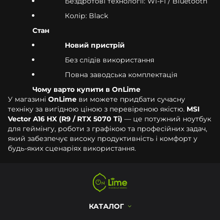
Бездротові технології: Wi-Fi / Bluetooth
Колір: Black
Стан
Новий пристрій
Без слідів використання
Повна заводська комплектація
Чому варто купити в OnLime
У магазині
OnLime
ви можете придбати сучасну
техніку за вигідною ціною з перевіреною якістю.
MSI
Vector A16 HX (R9 / RTX 5070 Ti)
— це потужний ноутбук
для геймінгу, роботи з графікою та професійних задач,
який забезпечує високу продуктивність і комфорт у
будь-яких сценаріях використання.
КАТАЛОГ