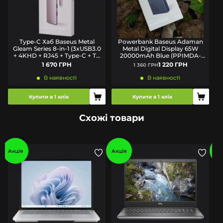
Type-C Хаб Baseus Metal
Powerbank Baseus Adaman
Gleam Series 8-in-1 (3xUSB3.0
Metal Digital Display 65W
+ 4KHD + RJ45 + Type-C + TF
20000mAh Blue (PPIMDA-
+ SD)
D03) (Вітринний зразок)
1 670 ГРН
1 220 ГРН
1 360 ГРН
В наявності
В наявності
Купити в 1 клік
Купити в 1 клік
Схожі товари
Акція
Акція
Ак