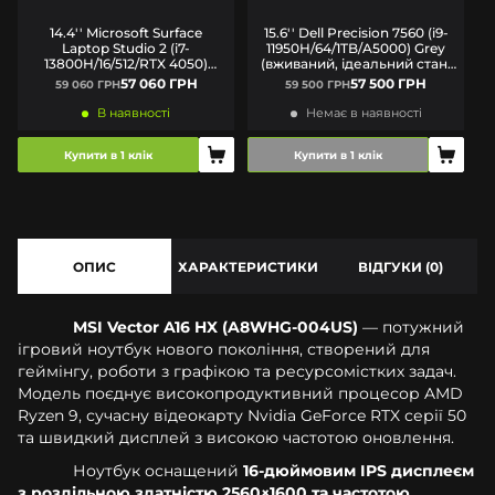
14.4'' Microsoft Surface
15.6'' Dell Precision 7560 (i9-
Laptop Studio 2 (i7-
11950H/64/1TB/A5000) Grey
13800H/16/512/RTX 4050)
(вживаний, ідеальний cтан)
Silver (вживаний) А+
A
57 060 ГРН
57 500 ГРН
59 060 ГРН
59 500 ГРН
В наявності
Немає в наявності
Купити в 1 клік
Купити в 1 клік
ОПИС
ХАРАКТЕРИСТИКИ
ВІДГУКИ (0)
MSI Vector A16 HX (A8WHG-004US)
— потужний
ігровий ноутбук нового покоління, створений для
геймінгу, роботи з графікою та ресурсомістких задач.
Модель поєднує високопродуктивний процесор AMD
Ryzen 9, сучасну відеокарту Nvidia GeForce RTX серії 50
та швидкий дисплей з високою частотою оновлення.
Ноутбук оснащений
16-дюймовим IPS дисплеєм
з роздільною здатністю 2560×1600 та частотою