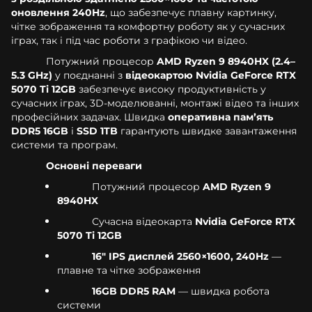
оновлення 240Hz
, що забезпечує плавну картинку,
чітке зображення та комфортну роботу як у сучасних
іграх, так і під час роботи з графікою чи відео.
Потужний процесор
AMD Ryzen 9 8940HX (2.4–
5.3 GHz)
у поєднанні з
відеокартою Nvidia GeForce RTX
5070 Ti 12GB
забезпечує високу продуктивність у
сучасних іграх, 3D-моделюванні, монтажі відео та інших
професійних задачах. Швидка
оперативна памʼять
DDR5 16GB
і
SSD 1TB
гарантують швидке завантаження
системи та програм.
Основні переваги
Потужний процесор
AMD Ryzen 9
8940HX
Сучасна відеокарта
Nvidia GeForce RTX
5070 Ti 12GB
16" IPS дисплей 2560×1600, 240Hz
—
плавне та чітке зображення
16GB DDR5 RAM
— швидка робота
системи