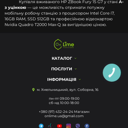
Купівля вживаного HP ZBook Fury 15 G7 у стані
A-
з уцінкою
— це можливість отримати потужну
мобільну робочу станцію з процесором Intel Core i7,
16GB RAM, SSD 512GB та професійною відеокартою
Nvidia Quadro T2000 Max-Q за вигіднішою ціною.
КАТАЛОГ
ПОСЛУГИ
ІНФОРМАЦІЯ
м. Хмельницький, вул. Соборна, 16
пн-пт 09:00-19:00
сб-нд 10:00-18:00
+380 (97) 432-24-24 Магазин
onlime.ua@gmail.com