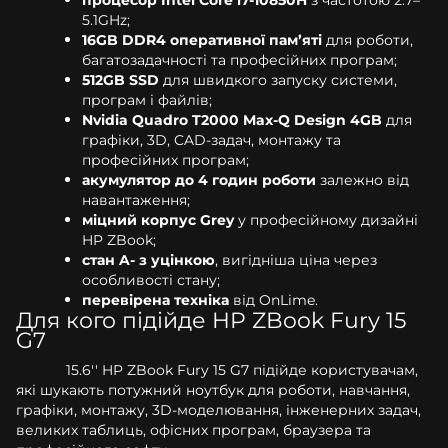
5.1GHz;
16GB DDR4 оперативної пам’яті
для роботи,
багатозадачності та професійних програм;
512GB SSD
для швидкого запуску системи,
програм і файлів;
Nvidia Quadro T2000 Max-Q Design 4GB
для
графіки, 3D, CAD-задач, монтажу та
професійних програм;
акумулятор до 4 годин роботи
залежно від
навантаження;
міцний корпус Grey
у професійному дизайні
HP ZBook;
стан A- з уцінкою
, вигідніша ціна через
особливості стану;
перевірена техніка
від OnLime.
Для кого підійде HP ZBook Fury 15
G7
15.6'' HP ZBook Fury 15 G7 підійде користувачам,
які шукають потужний ноутбук для роботи, навчання,
графіки, монтажу, 3D-моделювання, інженерних задач,
великих таблиць, офісних програм, браузера та