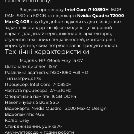
професійного софту.
Завдяки процесору
Intel Core i7-10850H
, 16GB
RAM, SSD на 512GB та відеокарті
Nvidia Quadro T2000
Max-Q 4GB
ноутбук добре підходить для складніших
задач, ніж стандартні офісні моделі. Це хороший
варіант для дизайнерів, інженерів, архітекторів,
студентів технічних спеціальностей, монтажерів і
користувачів, яким потрібен запас продуктивності.
Технічні характеристики
Модель: HP ZBook Fury 15 G7
Діагональ дисплея: 15.6"
Роздільна здатність: 1920×1080 Full HD
Тип матриці: IPS
Процесор: Intel Core i7-10850H
Частота процесора: 2.7–5.1GHz
Оперативна пам’ять: 16GB DDR4
Накопичувач: 512GB SSD
Відеокарта: Nvidia Quadro T2000 Max-Q Design
Відеопам’ять: 4GB
Колір: Grey
Стан: вживаний, уцінка A-
Акумулятор: до 4 годин роботи