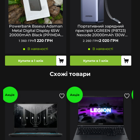
Powerbank Baseus Adaman
Портативний зарядний
Metal Digital Display 65W
пристрій UGREEN (PB723)
20000mAh Black (PPIMDA-
Nexode 20000mAh 130W
D01) (Вітринний зразок)
Grey
1 220 ГРН
2 020 ГРН
1 360 ГРН
2 260 ГРН
В наявності
В наявності
Купити в 1 клік
Купити в 1 клік
Схожі товари
Акція
Акція
Ак