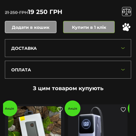
19 250 ГРН
21 250 ГРН
Додати в кошик
Купити в 1 клік
ДОСТАВКА
ОПЛАТА
З цим товаром купують
Акція
Акція
Ак