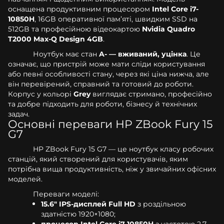
оснащена продуктивним процесором
Intel Core i7-
10850H
, 16GB оперативної пам’яті, швидким SSD на
512GB та професійною відеокартою
Nvidia Quadro
T2000 Max-Q Design 4GB
.
Ноутбук має стан
A- — вживаний, уцінка
. Це
означає, що пристрій може мати сліди користування
або певні особливості стану, через які ціна нижча, але
він перевірений, справний та готовий до роботи.
Корпус у кольорі
Grey
виглядає стримано, професійно
та добре підходить для роботи, бізнесу й технічних
задач.
Основні переваги HP ZBook Fury 15
G7
HP ZBook Fury 15 G7 — це ноутбук класу робочих
станцій, який створений для користувачів, яким
потрібна вища продуктивність, ніж у звичайних офісних
моделей.
Переваги моделі:
15.6" IPS-дисплей Full HD
з роздільною
здатністю 1920×1080;
процесор Intel Core i7-10850H
з частотою 2.7–