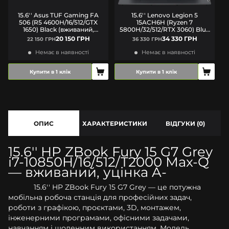
15.6'' Asus TUF Gaming FA
15.6'' Lenovo Legion 5
1
506 (R5 4600H/16/512/GTX
15ACH6H (Ryzen 7
1650) Black (вживаний,
5800H/32/512/RTX 3060) Blue
гарний) A-
(вживаний, гарний стан) A-
20 150 ГРН
34 330 ГРН
22 150 ГРН
36 330 ГРН
Немає в наявності
Немає в наявності
Купити в 1 клік
Купити в 1 клік
ОПИС
ХАРАКТЕРИСТИКИ
ВІДГУКИ (0)
15.6'' HP ZBook Fury 15 G7 Grey
i7-10850H/16/512/T2000 Max-Q
— вживаний, уцінка A-
15.6'' HP ZBook Fury 15 G7 Grey — це потужна
мобільна робоча станція для професійних задач,
роботи з графікою, проєктами, 3D, монтажем,
інженерними програмами, офісними задачами,
навчанням і щоденним використанням. Модель