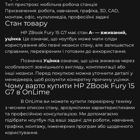
Тип пристрою: мобільна робоча станція
Призначення: робота, навчання, графіка, 3D, CAD,
монтаж, офіс, мультимедіа, професійні задачі
Стан товару
HP ZBook Fury 15 G7 має стан
A- — вживаний,
уцінка
. Це означає, що ноутбук може мати сліди
користування або певні нюанси стану, але залишається
справним, перевіреним і готовим до використання.
Позначка
Уцінка
означає, що ціна знижена через
особливості зовнішнього вигляду, комплектації або
інші нюанси. Перед покупкою можна уточнити деталі у
менеджера, щоб розуміти конкретну причину уцінки.
Чому варто купити HP ZBook Fury 15
G7 в OnLime
В OnLime ви можете купити перевірену техніку
з чесним описом стану, зрозумілими характеристиками
та професійною консультацією. Ми допомагаємо
підібрати ноутбук під ваші задачі: для роботи, навчання,
графіки, монтажу, інженерних програм або щоденного
користування.