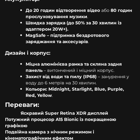
До 20 годин відтворення відео
або
80 годин
прослуховування музики
.
Швидка зарядка (до 50% за 30 хвилин із
адаптером 20W+).
MagSafe – підтримка бездротового
заряджання та аксесуарів
.
Дизайн і корпус:
Міцна алюмінієва рамка та скляна задня
панель
– витончений і міцний корпус.
Захист від води та пилу (IP68)
– занурення у
воду до 6 метрів на 30 хвилин.
Кольори: Midnight, Starlight, Blue, Purple,
Red, Yellow
.
Переваги:
Яскравий Super Retina XDR дисплей
Потужний процесор A15 Bionic із покращеною
графікою
Подвійна камера з нічним режимом і
кінематографічним ефектом