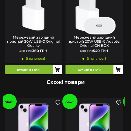
Мережевий зарядний
Мережевий зарядний
пристрій 20W USB-C Original
пристрій 20W USB-C Adapter
Quality
Original CN BOX
360 ГРН
540 ГРН
460 ГРН
680 ГРН
В наявності
В наявності
Купити в 1 клік
Купити в 1 клік
Схожі товари
Акція
Акція
Ак