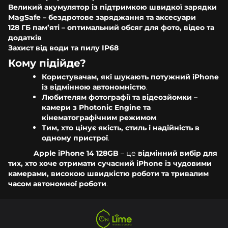
Великий акумулятор із підтримкою швидкої зарядки
MagSafe – бездротове заряджання та аксесуари
128 ГБ пам’яті – оптимальний обсяг для фото, відео та
додатків
Захист від води та пилу IP68
Кому підійде?
Користувачам, які шукають потужний iPhone
із відмінною автономністю
.
Любителям фотографії та відеозйомки –
камери з Photonic Engine та
кінематографічним режимом
.
Тим, хто цінує якість, стиль і надійність в
одному пристрої
.
Apple iPhone 14 128GB
– це
відмінний вибір для
тих, хто хоче отримати сучасний iPhone із чудовими
камерами, високою швидкістю роботи та тривалим
часом автономної роботи
.