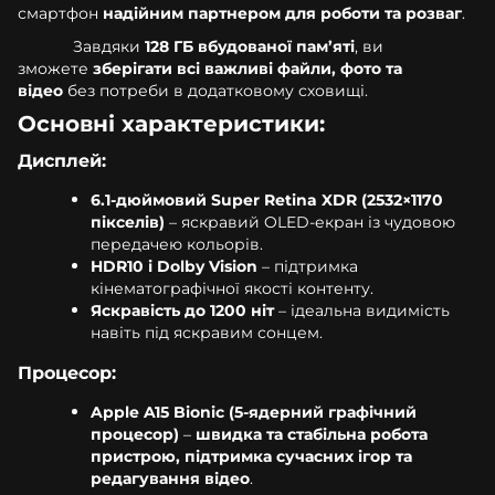
смартфон
надійним партнером для роботи та розваг
.
Завдяки
128 ГБ вбудованої пам’яті
, ви
зможете
зберігати всі важливі файли, фото та
відео
без потреби в додатковому сховищі.
Основні характеристики:
Дисплей:
6.1-дюймовий Super Retina XDR (2532×1170
пікселів)
– яскравий OLED-екран із чудовою
передачею кольорів.
HDR10 і Dolby Vision
– підтримка
кінематографічної якості контенту.
Яскравість до 1200 ніт
– ідеальна видимість
навіть під яскравим сонцем.
Процесор:
Apple A15 Bionic (5-ядерний графічний
процесор)
–
швидка та стабільна робота
пристрою, підтримка сучасних ігор та
редагування відео
.