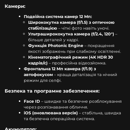
Камери:
Подвійна система камер 12 Мп:
Ширококутна камера (f/1.5) з оптичною
стабілізацією
– чіткі фото навіть уночі.
Ультраширококутна камера (f/2.4, 120°)
–
більше деталей у кадрі.
Функція Photonic Engine
– покращення
якості зображень при слабкому освітленні.
Кінематографічний режим (4K HDR 30
кадрів/с)
– професійна відеозйомка.
Фронтальна 12 Мп камера (f/1.9) з
автофокусом
– краща деталізація та нічний
режим для селфі.
Безпека та програмне забезпечення:
Face ID
– швидке та безпечне розблокування
через розпізнавання обличчя.
iOS (оновлювана версія)
– стабільна, швидка
та безпечна операційна система.
Акумулятор: