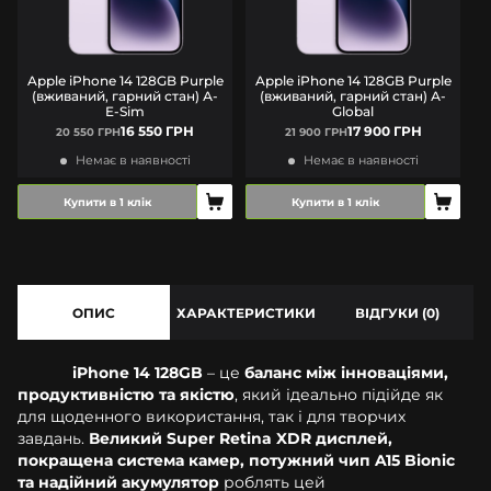
Apple iPhone 14 128GB Purple
Apple iPhone 14 128GB Purple
(вживаний, гарний стан) А-
(вживаний, гарний стан) А-
E-Sim
Global
16 550 ГРН
17 900 ГРН
20 550 ГРН
21 900 ГРН
Немає в наявності
Немає в наявності
Купити в 1 клік
Купити в 1 клік
ОПИС
ХАРАКТЕРИСТИКИ
ВІДГУКИ (0)
iPhone 14 128GB
– це
баланс між інноваціями,
продуктивністю та якістю
, який ідеально підійде як
для щоденного використання, так і для творчих
завдань.
Великий Super Retina XDR дисплей,
покращена система камер, потужний чип A15 Bionic
та надійний акумулятор
роблять цей