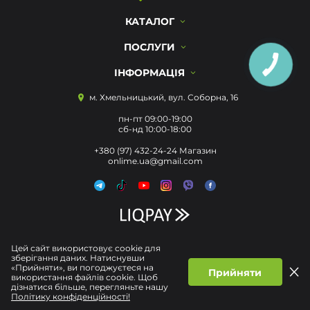
КАТАЛОГ
ПОСЛУГИ
ІНФОРМАЦІЯ
м. Хмельницький, вул. Соборна, 16
пн-пт 09:00-19:00
сб-нд 10:00-18:00
+380 (97) 432-24-24 Магазин
onlime.ua@gmail.com
Цей сайт використовує cookie для
зберігання даних. Натиснувши
«Прийняти», ви погоджуєтеся на
Прийняти
використання файлів cookie. Щоб
дізнатися більше, перегляньте нашу
Політику конфіденційності!
Політика конфіденційності
Договір публічної Оферти
© Усі права захищені 2026