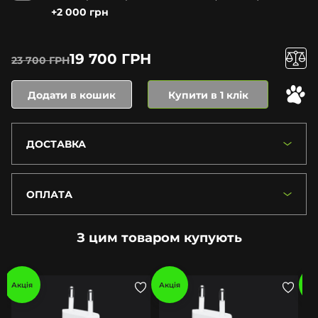
+2 000 грн
19 700 ГРН
23 700 ГРН
Додати в кошик
Купити в 1 клік
ДОСТАВКА
ОПЛАТА
З цим товаром купують
Акція
Акція
Ак